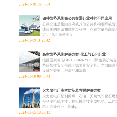
2024-01-10 16:45:04
四种防坠系统在公共交通行业种的不同应用
公共交通是指由政府或其他公共机构组织或管
通设施的建设和维护过程中，存在大量的高空作业
定：“凡距坠落高度
2024-01-09 11:25:42
高空防坠系统解决方案-化工与石化行业
根据国家标准GB/T 23468-2009《坠
坠落悬挂安全带或区域限制安全带。当自由跌落
设施的管架、澄清池和沉降
2024-01-08 09:45:44
火力发电厂高空防坠及救援解决方案
火力发电厂是利用煤、石油、天然气等化石燃料
带动发电机旋转，将机械能转变成电能。工作场所
称为高处作业。&rdquo
2024-01-05 13:56:13