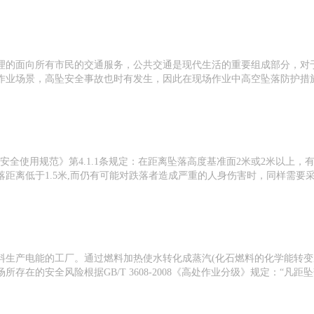
理的面向所有市民的交通服务，公共交通是现代生活的重要组成部分，对
场景，高坠安全事故也时有发生，因此在现场作业中高空坠落防护措施显得必不
落防护装备安全使用规范》第4.1.1条规定：在距离坠落高度基准面2米或2米
距离低于1.5米,而仍有可能对跌落者造成严重的人身伤害时，同样需要
生产电能的工厂。通过燃料加热使水转化成蒸汽(化石燃料的化学能转变成
存在的安全风险根据GB/T 3608-2008《高处作业分级》规定：“