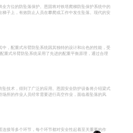
供全方位的防坠落保护。恩固将对铁塔爬梯防坠保护系统中的
在梯子上，有效防止人员在攀爬或工作中发生坠落。现代的安
其中，配重式吊臂防坠系统因其独特的设计和出色的性能，受
，配重式吊臂防坠系统采用了先进的配重平衡原理，通过合理
防坠技术，得到了广泛的应用。恩固安全防护设备将介绍梁式
些场所的作业人员经常需要进行高空作业，面临着坠落的风
置连接等多个环节，每个环节都对安全性起着至关重要的作