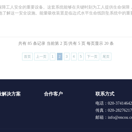
障工人安全的重要设备。这套系统能够在关键时刻为工人提供生命保障
地了解这一安全设施。能量吸收装置是临边式水平生命线防坠系统中的重
共有 85 条记录 当前第 2 页/共有 5 页 每页显示 20 条
首页
上一页
1
2
3
4
5
下一页
尾页
业解决方案
合作客户
联系方式
电话：020-37414642
传真：020-28276217
邮箱：info@encou.c