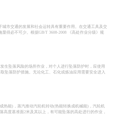
于城市交通的发展和社会运转具有重要作用。在交通工具及交
可少。根据GB/T 3608-2008 《高处作业分级》规
以上，有发生坠落风险的场所作业，对个人进行坠落防护时，应使用
采取坠落防护措施。无论化工、石化或炼油应用需要安全进入
热能)，蒸汽推动汽轮机转动(热能转换成机械能)，汽轮机
凡距坠落高度基准面2米及其以上，有可能坠落的高处进行的作业，