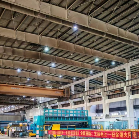
1
2
3
4